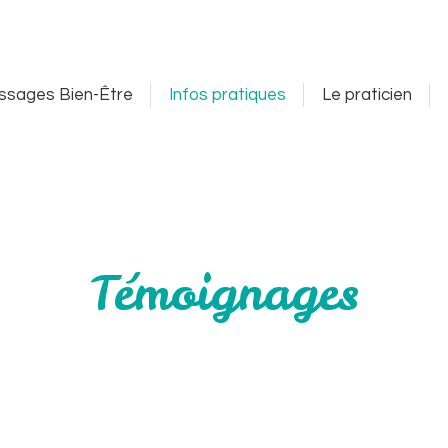
 Bien-Être
Infos pratiques
Le praticien
Tamdi
ssages Bien-Être
Infos pratiques
Le praticien
Témoignages